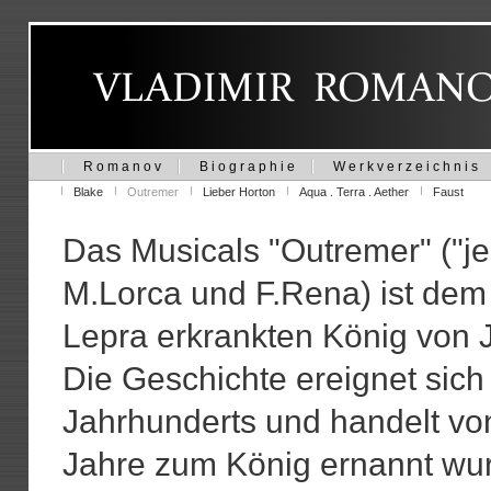
R o m a n o v
B i o g r a p h i e
W e r k v e r z e i c h n i s
Blake
Outremer
Lieber Horton
Aqua . Terra . Aether
Faust
Das Musicals "Outremer" ("je
M.Lorca und F.Rena) ist dem
Lepra erkrankten König von 
Die Geschichte ereignet sich
Jahrhunderts und handelt vo
Jahre zum König ernannt wur