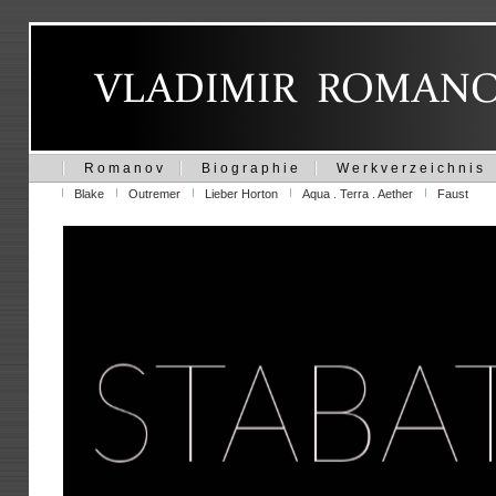
R o m a n o v
B i o g r a p h i e
W e r k v e r z e i c h n i s
Blake
Outremer
Lieber Horton
Aqua . Terra . Aether
Faust